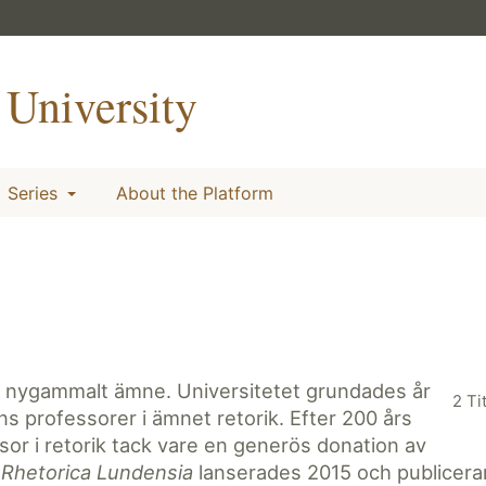
University
Series
About the Platform
tt nygammalt ämne. Universitetet grundades år
2 Ti
s professorer i ämnet retorik. Efter 200 års
ssor i retorik tack vare en generös donation av
 Rhetorica Lundensia
lanserades 2015 och publicera