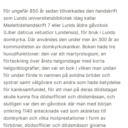
För ungefär 850 år sedan tillverkades den handskrift
som Lunds universitetsbibliotek idag kallar
Medeltidshandskrift 7 eller Lunds äldre gåvobok
(Liber daticus vetustior Lundensis), för bruk i Lunds
domkyrka. Där användes den under mer än 300 år av
kommuniteten av domkyrkokaniker. Boken hade tre
huvudfunktioner: den var ett martyrologium, en
förteckning över årets helgondagar med korta
helgonbiografier; den var en bok i vilken man undan
för undan förde in namnen på avlidna bröder och
systrar samt välgörare och andra som hade betydelse
för kaniksamfundet, för att man på deras dödsdagar
skulle kunna fira dödsofficiet och dödsmässan, och
slutligen var den en gåvobok där man med början
omkring 1140 antecknade vad som skänktes till
domkyrkan och vilka motprestationer i form av
förböner, dödsofficier och dödsmässor givarna