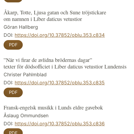
Åkarp, Totte, Ljusa gatan och Sune tröjstickare
om namnen i Liber daticus vetustior
Göran Hallberg
DOI:
https://doi.org/10.37852/oblu.353.c834
PDF
”När vi firar de avlidna brödernas dagar”
texter för dödsofficiet i Liber daticus vetustior Lundensis
Christer Pahlmblad
DOI:
https://doi.org/10.37852/oblu.353.c835
PDF
Fransk-engelsk musikk i Lunds eldre gavebok
Åslaug Ommundsen
DOI:
https://doi.org/10.37852/oblu.353.c836
PDF